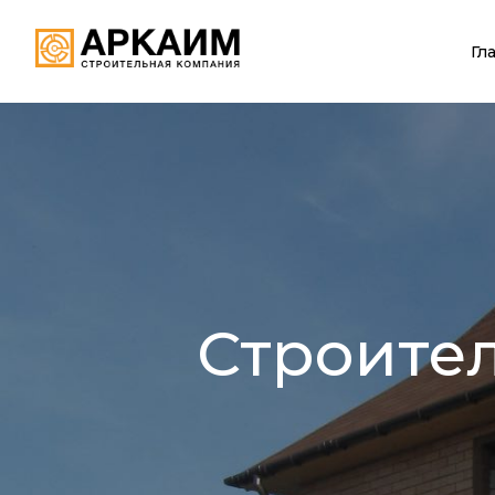
Гл
Строите