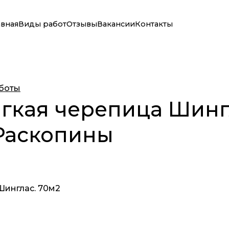
авная
Виды работ
Отзывы
Вакансии
Контакты
боты
гкая черепица Шинг
Раскопины
Шинглас. 70м2