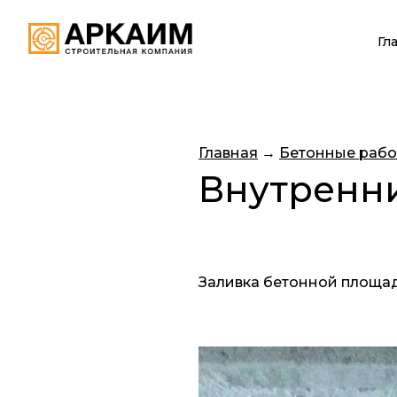
Гл
Главная
→
Бетонные раб
Внутренни
Заливка бетонной площад