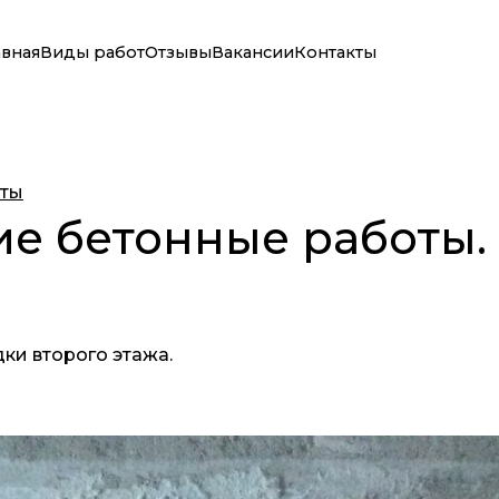
авная
Виды работ
Отзывы
Вакансии
Контакты
оты
е бетонные работы. 
ки второго этажа.