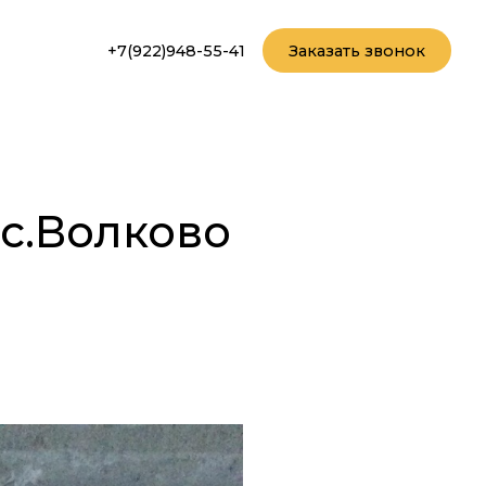
+7(922)948-55-41
Заказать звонок
с.Волково